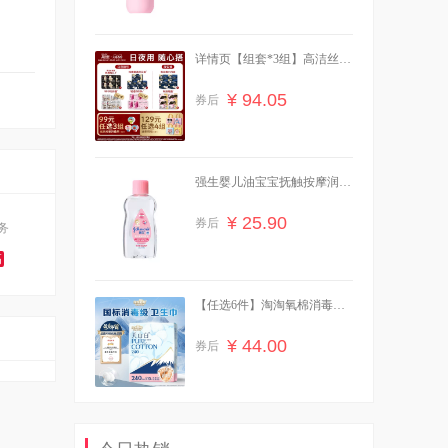
详情页【组套*3组】高洁丝卫
生巾全周期
¥ 94.05
券后
强生婴儿油宝宝抚触按摩润肤
精油
¥ 25.90
券后
务
高
【任选6件】淘淘氧棉消毒级
卫生巾
¥ 44.00
券后
立白内衣内裤除菌洗衣液480g