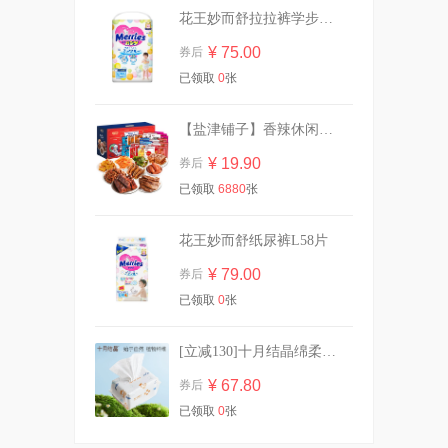
花王妙而舒拉拉裤学步裤L44片
¥ 75.00
券后
诺特兰德钙铁锌VD液体钙柠
已领取
0
张
檬酸钙青少年
¥ 199.00
券后
【盐津铺子】香辣休闲零食大礼包30包
¥ 19.90
券后
已领取
6880
张
GirlsCrush水丝绒遮瑕提亮液
干皮水润版
¥ 118.00
券后
花王妙而舒纸尿裤L58片
¥ 79.00
券后
已领取
0
张
【已公开】英氏果蔬清洗剂
450ml*2
[立减130]十月结晶绵柔巾加厚洗脸巾80抽*10
¥ 41.00
券后
¥ 67.80
券后
已领取
0
张
拉拜诗美瞳日抛告白10片隐形