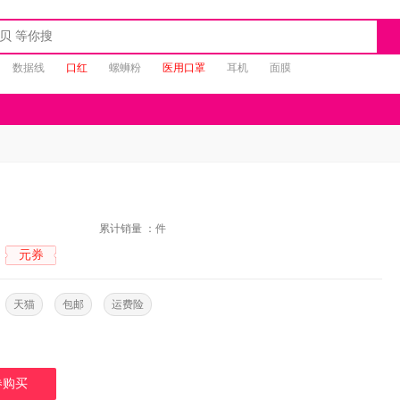
数据线
口红
螺蛳粉
医用口罩
耳机
面膜
：
累计销量 ：
件
元券
：
：
天猫
包邮
运费险
券购买