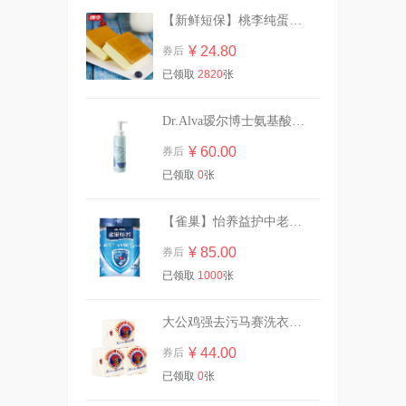
【新鲜短保】桃李纯蛋糕720g营养早餐
进口花王洁厕灵马桶清洁除臭
留香
¥ 24.80
券后
¥ 21.90
券后
已领取
2820
张
Dr.Alva瑷尔博士氨基酸洁颜蜜120ml
洁云纯水婴儿湿巾纸宝宝手口
专用80片*4包
¥ 60.00
券后
¥ 19.70
券后
已领取
0
张
【雀巢】怡养益护中老年成人奶粉850g
七夕提前囤！四毛钱一只！名
¥ 85.00
券后
流避孕套合集
已领取
1000
张
¥ 19.60
券后
大公鸡强去污马赛洗衣皂300g*3块
¥ 44.00
券后
【0岁+可用】贝德美儿童洗沐
二合一
已领取
0
张
¥ 24.00
券后