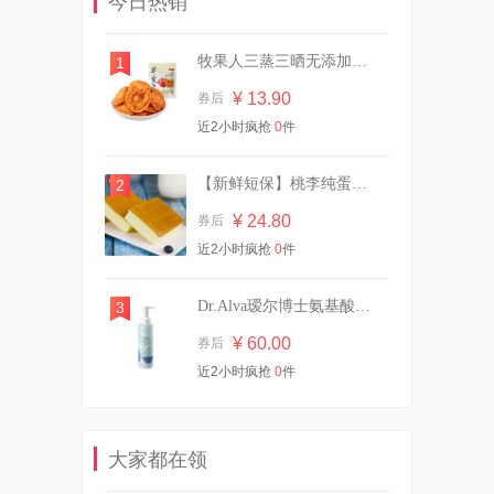
今日热销
¥ 23.85
券后
牧果人三蒸三晒无添加纯烟台苹果干55g*5袋
1
¥ 13.90
券后
高洁丝夜用蚕丝感放肆睡
近2小时疯抢
0
件
420mm4片×4包
¥ 13.71
券后
【新鲜短保】桃李纯蛋糕720g营养早餐
2
¥ 24.80
券后
近2小时疯抢
高洁丝安睡裤贴身16条
0
件
¥ 25.86
券后
Dr.Alva瑷尔博士氨基酸洁颜蜜120ml
3
¥ 60.00
券后
近2小时疯抢
0
件
蜂花生姜无硅油洗发露750ml
¥ 36.90
券后
大家都在领