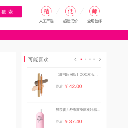
搜 索
可能喜欢
【虞书欣同款】OOO双头修
容笔膏阴影面部提亮
¥ 42.00
券后
贝亲婴儿舒缓爽身露桃叶精华
水200ml*1瓶
¥ 37.40
券后