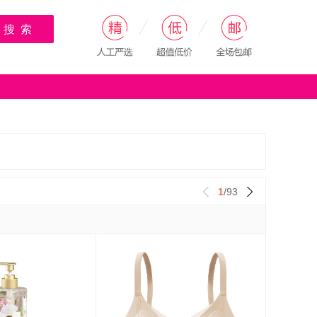
搜 索
1
/93