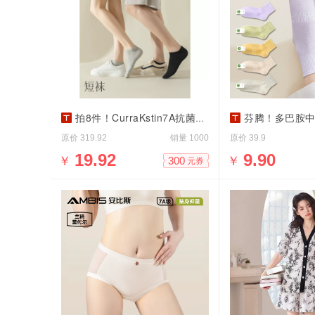
拍8件！CurraKstin7A抗菌棉袜中短筒袜8双
芬腾！多巴胺中筒+短袜+
原价
销量
原价
319.92
1000
39.9
￥
19.92
￥
9.90
300
元券