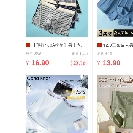
【薄荷100A抗菌】男士内裤男生
12.9三条猫人男士夏季
原价
销量
原价
39.9
1.0万
47.9
￥
16.90
￥
13.90
23
元券