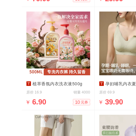
植萃香氛内衣洗衣液500g
孕妇哺乳内衣夏季薄款产
原价
销量
原价
16.9
4000
69.9
￥
6.90
￥
39.90
10
元券