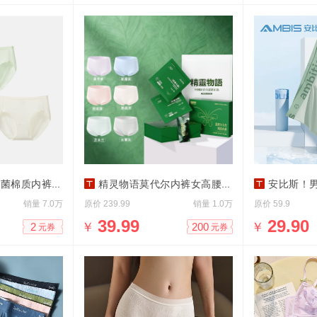
棉质内裤纯棉
精灵物语莫代尔内裤女高腰抗菌礼盒装
安比斯！男士
销量
原价
销量
原价
7.0万
239.99
1.0万
59.9
￥
39.99
￥
29.90
2
200
元券
元券