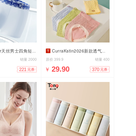
ar天丝男士四角短裤透气速干
CurraKstin2026新款透气无痕少女内裤
销量
原价
销量
2000
399.9
400
￥
29.90
221
370
元券
元券