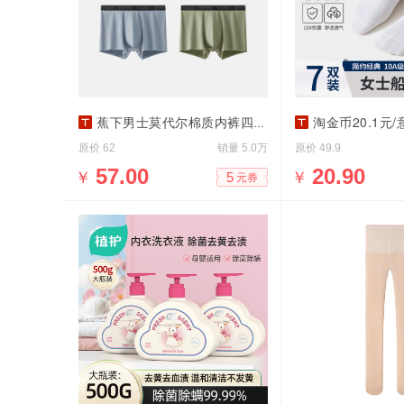
蕉下男士莫代尔棉质内裤四角抑菌无痕平
淘金币20.1元/意大利
原价
销量
原价
62
5.0万
49.9
￥
57.00
￥
20.90
5
元券