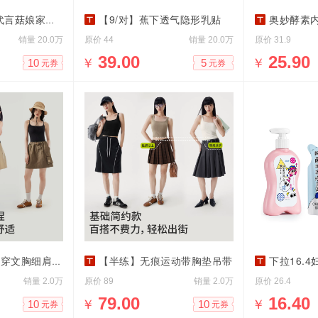
光腿神器大码丝袜
【9/对】蕉下透气隐形乳贴
奥妙酵素内
销量
原价
销量
原价
20.0万
44
20.0万
31.9
￥
39.00
￥
25.90
10
5
元券
元券
文胸细肩带吊带
【半练】无痕运动带胸垫吊带
下拉16.4妇
销量
原价
销量
原价
2.0万
89
2.0万
26.4
￥
79.00
￥
16.40
10
10
元券
元券