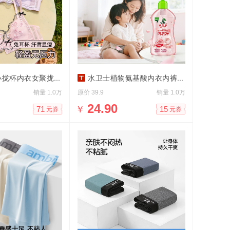
拢杯内衣女聚拢小胸
水卫士植物氨基酸内衣内裤洗衣液
销量
原价
销量
1.0万
39.9
1.0万
￥
24.90
71
15
元券
元券