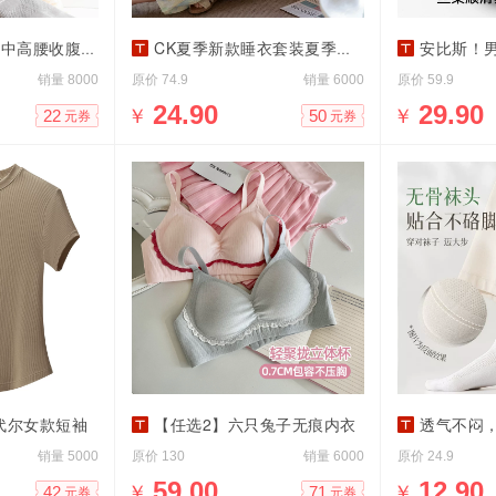
腰收腹内裤3条
CK夏季新款睡衣套装夏季居家必备
安比斯！男士冰
销量
原价
销量
原价
8000
74.9
6000
59.9
￥
24.90
￥
29.90
22
50
元券
元券
莫代尔女款短袖
【任选2】六只兔子无痕内衣
透气不闷，夏
销量
原价
销量
原价
5000
130
6000
24.9
￥
59.00
￥
12.90
42
71
元券
元券