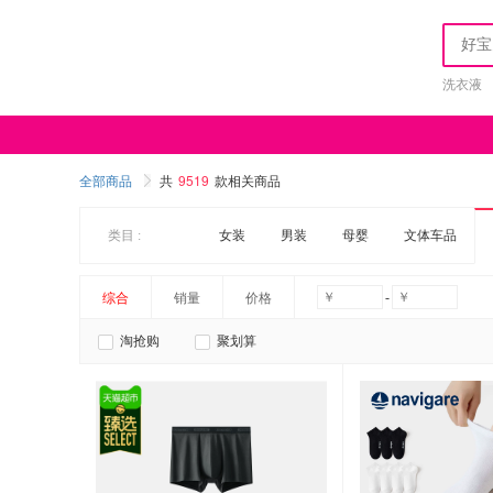
洗衣液
全部商品
共
9519
款相关商品
类目 :
女装
男装
母婴
文体车品
-
综合
销量
价格
淘抢购
聚划算