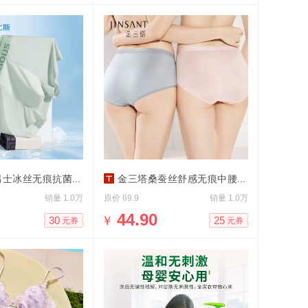
冰丝无痕抗菌内裤3条
金三塔桑蚕丝舒感无痕中腰内裤
销量
原价
销量
1.0万
69.9
1.0万
￥
44.90
30
25
元券
元券