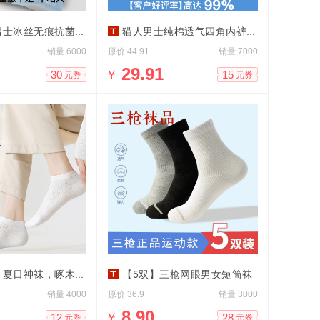
丝无痕抗菌四角内裤3条
猫人男士纯棉透气四角内裤大码高端平角裤衩
销量
原价
销量
6000
44.91
7000
￥
29.91
30
15
元券
元券
日神袜，啄木鸟袜子5双
【5双】三枪网眼男女短筒袜
销量
原价
销量
4000
36.9
3000
￥
8.90
12
28
元券
元券