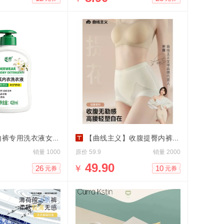
裤专用洗衣液女士男士
【曲线主义】收腹提臀内裤2条
销量
原价
销量
1000
59.9
2000
￥
49.90
26
10
元券
元券