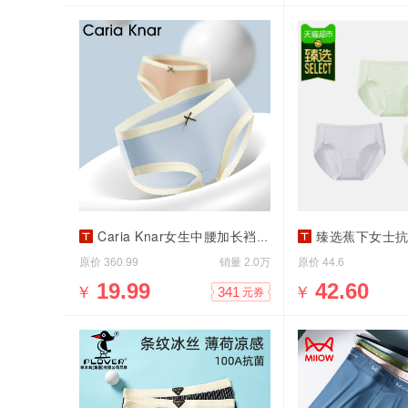
Caria Knar女生中腰加长裆透气三角裤
臻选蕉下女士抗菌
原价
销量
原价
360.99
2.0万
44.6
￥
19.99
￥
42.60
341
元券