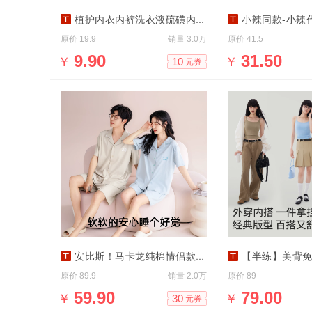
植护内衣内裤洗衣液硫磺内裤清洗液除菌除螨
小辣同款-小辣代言菇娘家
原价
销量
原价
19.9
3.0万
41.5
￥
9.90
￥
31.50
10
元券
安比斯！马卡龙纯棉情侣款家居服套装
【半练】美背免穿
原价
销量
原价
89.9
2.0万
89
￥
59.90
￥
79.00
30
元券