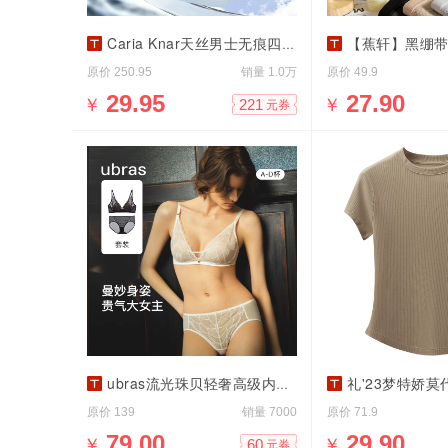
Caria Knar天丝男士无痕四角裤
【蕉轩】黑绷带中高
原价
销量
原价
250.95
1.0万
49.9
￥
29.95
￥
27.90
221
元券
ubras流光珠贝轻奢高级内衣文胸罩女无痕
礼'23梦特娇
原价
销量
原价
139
7000
71.9
￥
79.00
￥
29.90
60
元券