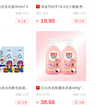
衣洗衣液300ml*3
淘金币到手18.9元小帆船男女纯色船袜6双装
销量
原价
销量
8.0万
49.9
2.0万
￥
19.90
6
30
元券
元券
炎洁内裤洗涤液500g
立白内衣除菌洗衣液480g*2瓶
销量
原价
销量
2.0万
53.68
2.0万
￥
38.68
10
15
元券
元券