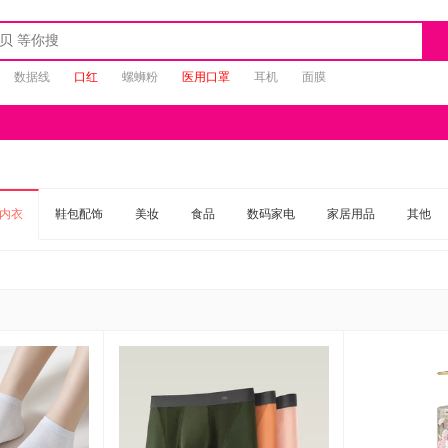
数据线
口红
螺蛳粉
医用口罩
耳机
面膜
内衣
鞋包配饰
美妆
食品
数码家电
家居用品
其他