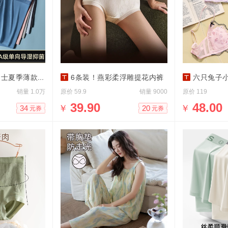
薄款无痕透气平角裤
6条装！燕彩柔浮雕提花内裤
六只兔子小
销量
原价
销量
原价
1.0万
59.9
9000
119
￥
39.90
￥
48.00
34
20
元券
元券