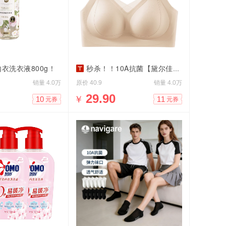
衣洗衣液800g！
秒杀！！10A抗菌【黛尔佳人】内衣女士文胸
销量
原价
销量
4.0万
40.9
4.0万
￥
29.90
10
11
元券
元券