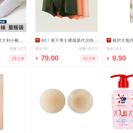
小帆船纯色船袜7双
40！蕉下男士裸感莫代尔内裤3条装
植护大瓶内
销量
原价
销量
原价
5.0万
89
10.0万
19.9
￥
79.00
￥
9.90
29
10
元券
元券