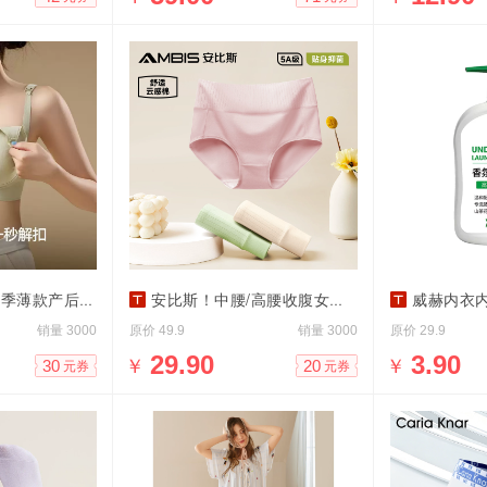
后防下垂大码文胸
安比斯！中腰/高腰收腹女士纯棉内裤3条装
威赫内衣内
销量
原价
销量
原价
3000
49.9
3000
29.9
￥
29.90
￥
3.90
30
20
元券
元券