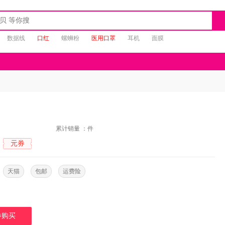
数据线
口红
螺蛳粉
医用口罩
耳机
面膜
：
累计销量 ：
件
元券
：
：
天猫
包邮
运费险
券购买