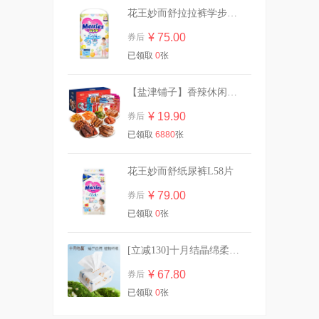
花王妙而舒拉拉裤学步裤L44片
¥ 75.00
券后
【任选6件】淘淘氧棉消毒级
已领取
0
张
卫生巾
¥ 44.00
券后
【盐津铺子】香辣休闲零食大礼包30包
¥ 19.90
券后
已领取
6880
张
【任选5件】她研社深藏Blue
卫生巾干爽防漏
¥ 39.00
券后
花王妙而舒纸尿裤L58片
¥ 79.00
券后
已领取
0
张
拍1赠2到手3件！温碧泉洗护
[立减130]十月结晶绵柔巾加厚洗脸巾80抽*10
¥ 59.90
券后
¥ 67.80
券后
已领取
0
张
网易严选！空气清新剂浴室香