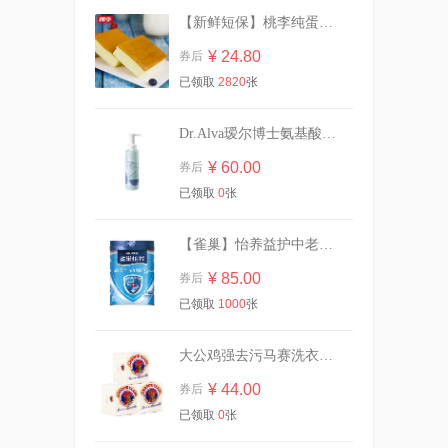
【新鲜短保】桃李纯蛋糕720g营养早餐
29.9/10斤！植护双头大桶装香
氛洗衣液
¥ 24.80
券后
¥ 29.90
券后
已领取
2820
张
Dr.Alva瑷尔博士氨基酸洁颜蜜120ml
GirlsCrush水丝绒遮瑕提亮液
干皮水润版
¥ 60.00
券后
¥ 118.00
券后
已领取
0
张
【雀巢】怡养益护中老年成人奶粉850g
碰z！任选3组高洁丝超薄隔菌
¥ 85.00
券后
夜安裤卫生巾
已领取
1000
张
¥ 69.00
券后
大公鸡强去污马赛洗衣皂300g*3块
¥ 44.00
券后
强生婴儿油宝宝抚触按摩润肤
精油
已领取
0
张
¥ 25.90
券后