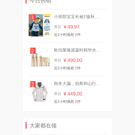
今日热销
¥ 37.40
券后
小班郎宝宝长袖T恤秋冬纯棉
1
¥ 49.97
券后
柔邦湿厕纸80抽1大包！！
近2小时疯抢
0
件
¥ 6.90
券后
欧珀莱臻源凝时精华水乳套装
2
¥ 490.00
券后
近2小时疯抢
大破价！冈本金装14片！
0
件
¥ 29.90
券后
秋冬大漏，伯希和山行三合一
3
¥ 449.00
券后
近2小时疯抢
0
件
任选四件|杰士邦避孕套超薄男
女生专用
¥ 24.20
券后
大家都在领