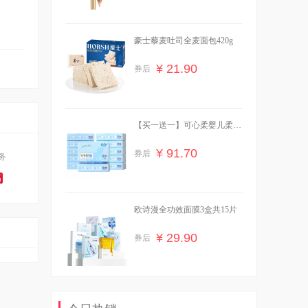
豪士藜麦吐司全麦面包420g
¥ 21.90
券后
【买一送一】可心柔婴儿柔纸
24包
¥ 91.70
券后
务
高
欧诗漫全功效面膜3盒共15片
¥ 29.90
券后
贝亲婴儿舒缓爽身露桃叶精华
水200ml*1瓶