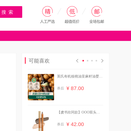
搜 索
可能喜欢
英氏有机核桃油亚麻籽油婴幼
儿辅食油*2瓶
¥ 87.00
券后
【虞书欣同款】OOO双头修
容笔膏阴影面部提亮
¥ 42.00
券后