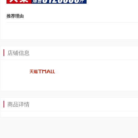
推荐理由
店铺信息
商品详情