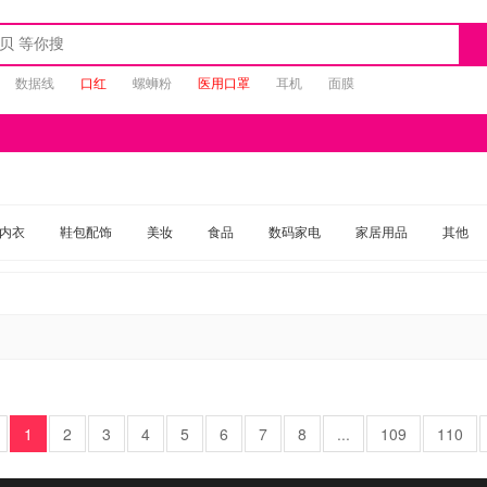
数据线
口红
螺蛳粉
医用口罩
耳机
面膜
内衣
鞋包配饰
美妆
食品
数码家电
家居用品
其他
1
2
3
4
5
6
7
8
...
109
110