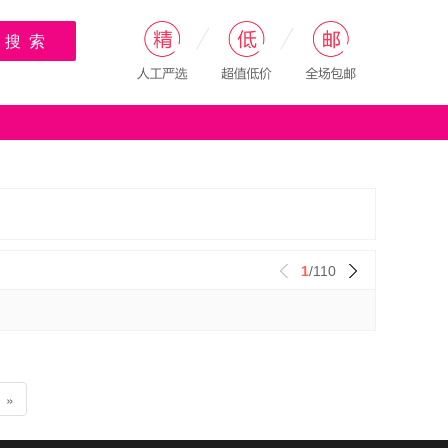
搜 索
1
/110
»