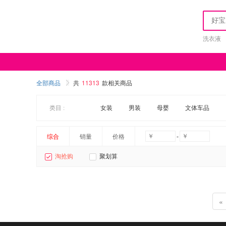
洗衣液
全部商品
共
11313
款相关商品
类目 :
女装
男装
母婴
文体车品
-
综合
销量
价格
淘抢购
聚划算
«