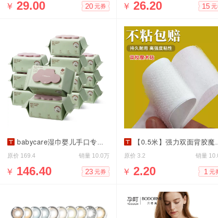
￥
29.00
￥
26.20
20
15
元券
元
babycare湿巾婴儿手口专用紫盖湿巾80抽12包
【0.5米】强力双面背胶魔术贴长卷粘贴
原价
销量
原价
销量
169.4
10.0万
3.2
10
￥
146.40
￥
2.20
23
1
元券
元