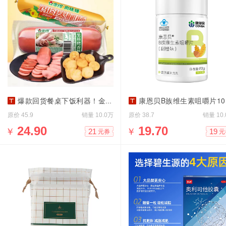
爆款回货餐桌下饭利器！金锣火腿肠合集!
康恩贝B族维生素咀嚼片100片
原价
销量
原价
销量
45.9
10.0万
38.7
10
￥
24.90
￥
19.70
21
19
元券
元