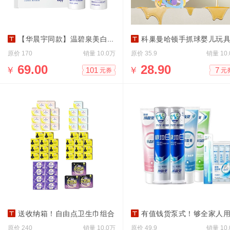
【华晨宇同款】温碧泉美白淡斑水乳
科巢曼哈顿手抓球婴儿玩具硅胶可咬牙胶宝
原价
销量
原价
销量
170
10.0万
35.9
10
￥
69.00
￥
28.90
101
7
元券
元
送收纳箱！自由点卫生巾组合
有值钱货泵式！够全家人用了9件套
原价
销量
原价
销量
240
10.0万
49.9
10