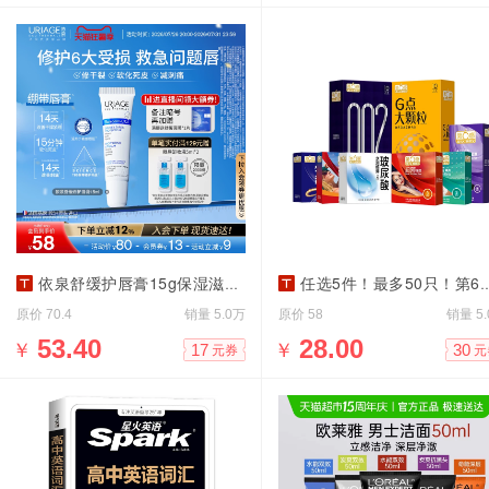
依泉舒缓护唇膏15g保湿滋润防干裂
任选5件！最多50只！第6感超薄避孕套
原价
销量
原价
销量
70.4
5.0万
58
5
￥
53.40
￥
28.00
17
30
元券
元