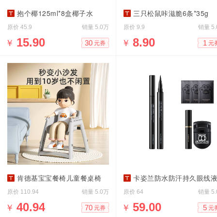
抱个椰125ml*8盒椰子水
三只松鼠咔滋脆6条*35g
原价
销量
原价
销量
45.9
5.0万
9.9
5
￥
15.90
￥
8.90
30
1
元券
元
肯德基宝宝餐椅儿童餐桌椅
卡姿兰防水防汗持久眼线
原价
销量
原价
销量
110.94
5.0万
64
5
￥
40.94
￥
59.00
70
5
元券
元