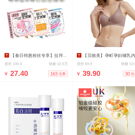
【春日特惠粉丝专享】拉拜诗精选半年抛任选
【贝德美】孕町孕妇哺乳
原价
销量
原价
销量
190.4
10.0万
69.9
10
￥
27.40
￥
39.90
163
30
元券
元