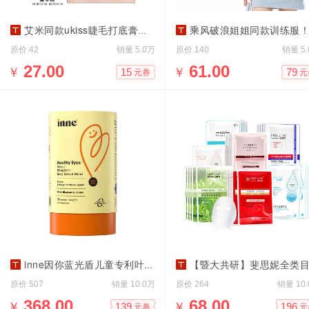
艾米同款ukiss睫毛打底膏一支
乘风破浪姐姐同款训练服！misswiss防晒衬
原价
销量
原价
销量
42
5.0万
140
5
￥
27.00
￥
61.00
15
79
元券
元
inne因你蓝光盾儿童专利叶黄素
【暨大共研】斐思妮全类目面膜合
原价
销量
原价
销量
507
10.0万
264
10
￥
368.00
￥
68.00
139
196
元券
元