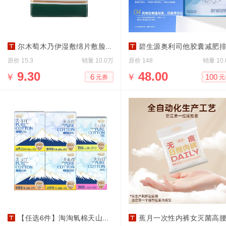
尔木萄木乃伊湿敷绵片敷脸专用
碧生源奥利司他胶囊减肥排油燃脂丸抗肥
原价
销量
原价
销量
15.3
10.0万
148
10
￥
9.30
￥
48.00
6
100
元券
元
【任选6件】淘淘氧棉天山白消毒级卫生巾
蕉月一次性内裤女灭菌高腰便携日抛孕妇旅