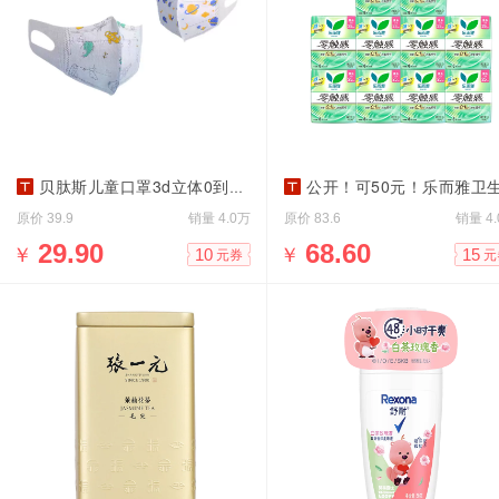
贝肽斯儿童口罩3d立体0到12岁宝宝专用
公开！可50元！乐而雅卫生巾特长80
原价
销量
原价
销量
39.9
4.0万
83.6
4
￥
29.90
￥
68.60
10
15
元券
元