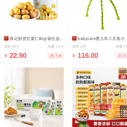
薛记炒货甘栗仁80g/袋任选5袋
babycare婴儿车八爪鱼小风扇
原价
销量
原价
销量
48.9
5.0万
139
5
￥
22.90
￥
116.00
26
23
元券
元