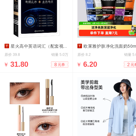
星火高中英语词汇（配套视频课）
欧莱雅护肤净化洗面奶50m
原价
销量
原价
销量
39.8
5.0万
8.2
5
￥
31.80
￥
6.20
8
2
元券
元