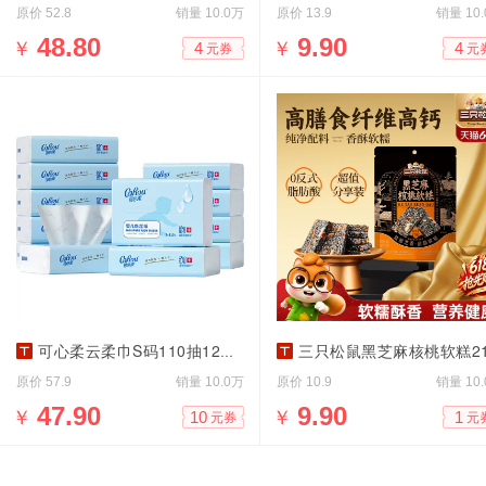
原价
销量
原价
销量
52.8
10.0万
13.9
10
￥
48.80
￥
9.90
4
4
元券
元
可心柔云柔巾S码110抽12包保湿柔纸巾
三只松鼠黑芝麻核桃软糕210克（约28~30个
原价
销量
原价
销量
57.9
10.0万
10.9
10
￥
47.90
￥
9.90
10
1
元券
元