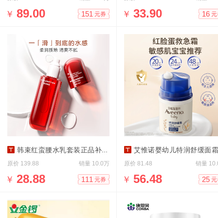
￥
89.00
￥
33.90
151
16
元券
元
韩束红蛮腰水乳套装正品补水紧致抗皱
艾惟诺婴幼儿特润舒缓面霜48
原价
销量
原价
销量
139.88
10.0万
81.48
10
￥
28.88
￥
56.48
111
25
元券
元