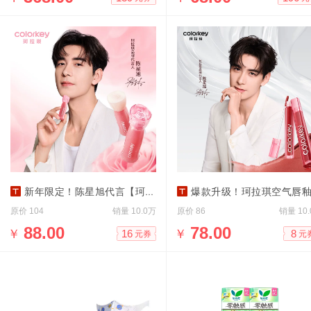
新年限定！陈星旭代言【珂拉琪】唇露
爆款升级！珂拉琪空气唇釉3.
原价
销量
原价
销量
104
10.0万
86
10
￥
88.00
￥
78.00
16
8
元券
元