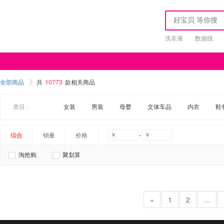
洗衣液
数据线
全部商品
共
10773
款相关商品
类目 :
女装
男装
母婴
文体车品
内衣
鞋
-
综合
销量
价格
淘抢购
聚划算
«
1
2
...