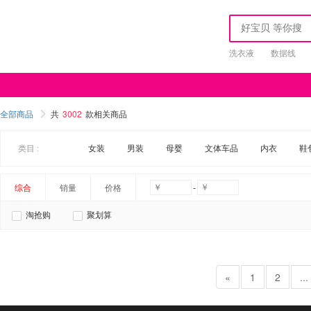
洗衣液
数据线
全部商品
共
3002
款相关商品
类目 :
女装
男装
母婴
文体车品
内衣
鞋
-
综合
销量
价格
淘抢购
聚划算
«
1
2
...