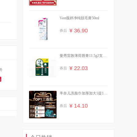
Veet薇婷净纯脱毛膏50ml
¥ 36.90
券后
曼秀雷敦薄荷唇膏11.5g2支装
赠卸妆巾+牛奶
¥ 22.03
券后
务
高
芈奈儿洗脸巾加厚加大1提138
抽
¥ 14.10
券后
【杰士邦】超薄小雨伞14只