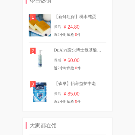
今日热销
¥ 9.90
券后
【新鲜短保】桃李纯蛋糕720g营养早餐
1
¥ 24.80
券后
【买一送一】可心柔婴儿柔纸
近2小时疯抢
0
件
24包
¥ 91.70
券后
Dr.Alva瑷尔博士氨基酸洁颜蜜120ml
2
¥ 60.00
券后
近2小时疯抢
【含赠共10包】自由点卫生巾
0
件
组合
¥ 34.30
券后
【雀巢】怡养益护中老年成人奶粉850g
3
¥ 85.00
券后
近2小时疯抢
0
件
29.9/10斤！植护双头大桶装香
氛洗衣液
¥ 29.90
券后
大家都在领