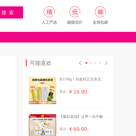
搜 索
可能喜欢
共1760g！刘老杆正宗东北黄
糯玉米
¥ 16.90
券后
【爆款返场】认养一头牛酸
奶/纯奶3箱
¥ 69.90
券后