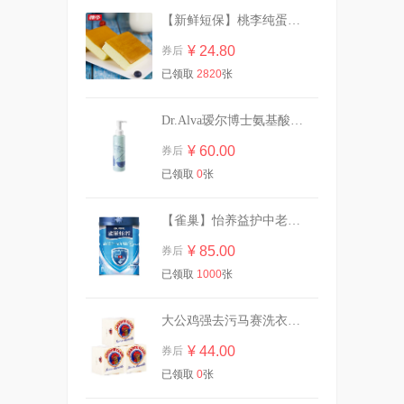
【新鲜短保】桃李纯蛋糕720g营养早餐
任选四件|杰士邦避孕套超薄男
女生专用
¥ 24.80
券后
¥ 24.20
券后
已领取
2820
张
Dr.Alva瑷尔博士氨基酸洁颜蜜120ml
大破价！冈本金装14片！
¥ 60.00
券后
¥ 24.90
券后
已领取
0
张
【雀巢】怡养益护中老年成人奶粉850g
英氏有机核桃油亚麻籽油婴幼
¥ 85.00
券后
儿辅食油*2瓶
已领取
1000
张
¥ 87.00
券后
大公鸡强去污马赛洗衣皂300g*3块
¥ 44.00
券后
柔邦湿厕纸80抽1大包！！
已领取
0
张
¥ 6.90
券后