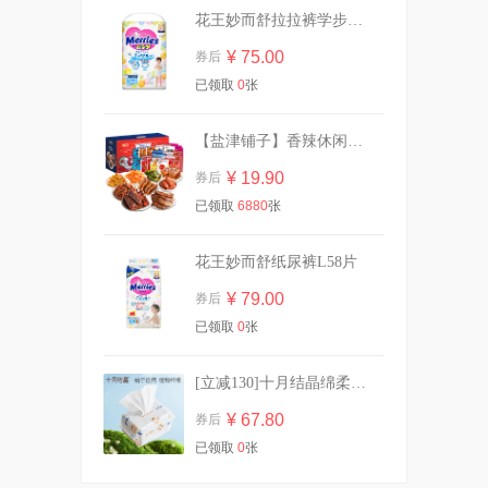
花王妙而舒拉拉裤学步裤L44片
¥ 75.00
券后
【虞书欣同款】OOO双头修
已领取
0
张
容笔膏阴影面部提亮
¥ 42.00
券后
【盐津铺子】香辣休闲零食大礼包30包
¥ 19.90
券后
已领取
6880
张
豪士藜麦吐司全麦面包420g
¥ 21.90
券后
花王妙而舒纸尿裤L58片
¥ 79.00
券后
已领取
0
张
贝亲婴儿舒缓爽身露桃叶精华
水200ml*1瓶
[立减130]十月结晶绵柔巾加厚洗脸巾80抽*10
¥ 37.40
券后
¥ 67.80
券后
已领取
0
张
拍1赠2到手3件！温碧泉洗护