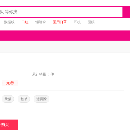
数据线
口红
螺蛳粉
医用口罩
耳机
面膜
：
累计销量 ：
件
元券
：
：
天猫
包邮
运费险
券购买