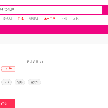
数据线
口红
螺蛳粉
医用口罩
耳机
面膜
：
累计销量 ：
件
元券
：
：
天猫
包邮
运费险
券购买