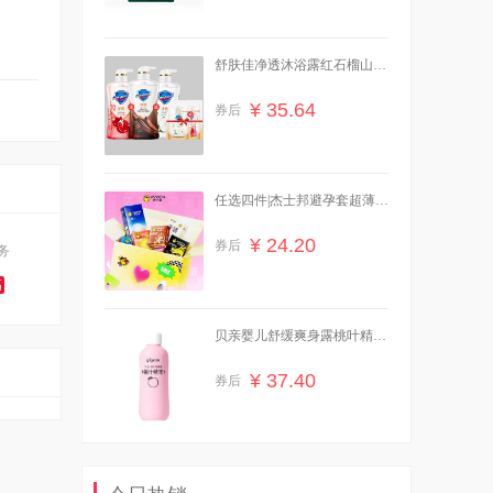
舒肤佳净透沐浴露红石榴山茶
花570g送45g
¥ 35.64
券后
任选四件|杰士邦避孕套超薄男
女生专用
¥ 24.20
券后
务
高
贝亲婴儿舒缓爽身露桃叶精华
水200ml*1瓶
¥ 37.40
券后
【含赠共10包】自由点卫生巾
组合