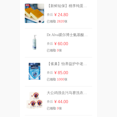
【新鲜短保】桃李纯蛋糕720g营养早餐
【买一送一】可心柔婴儿柔纸
24包
¥ 24.80
券后
¥ 91.70
券后
已领取
2820
张
Dr.Alva瑷尔博士氨基酸洁颜蜜120ml
【虞书欣同款】OOO双头修
容笔膏阴影面部提亮
¥ 60.00
券后
¥ 42.00
券后
已领取
0
张
【雀巢】怡养益护中老年成人奶粉850g
豪士藜麦吐司全麦面包420g
¥ 85.00
券后
已领取
1000
张
¥ 21.90
券后
大公鸡强去污马赛洗衣皂300g*3块
¥ 44.00
券后
强生婴儿油宝宝抚触按摩润肤
精油
已领取
0
张
¥ 25.90
券后