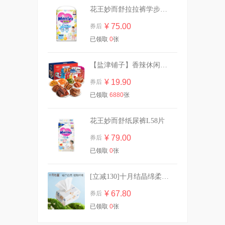
花王妙而舒拉拉裤学步裤L44片
¥ 75.00
券后
详情页【组套*3组】高洁丝卫
已领取
0
张
生巾全周期
¥ 94.05
券后
【盐津铺子】香辣休闲零食大礼包30包
¥ 19.90
券后
已领取
6880
张
【任选6件】淘淘氧棉消毒级
卫生巾
¥ 44.00
券后
花王妙而舒纸尿裤L58片
¥ 79.00
券后
已领取
0
张
立白内衣内裤除菌洗衣液480g
[立减130]十月结晶绵柔巾加厚洗脸巾80抽*10
¥ 23.85
券后
¥ 67.80
券后
已领取
0
张
英氏婴儿碎碎面无盐粒粒短面