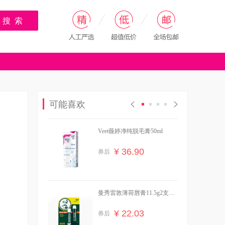
搜 索
可能喜欢
Veet薇婷净纯脱毛膏50ml
¥ 36.90
券后
曼秀雷敦薄荷唇膏11.5g2支装
赠卸妆巾+牛奶
¥ 22.03
券后