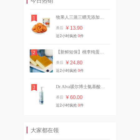
今日热销
¥ 34.30
券后
牧果人三蒸三晒无添加纯烟台苹果干55g*5袋
1
¥ 13.90
券后
英氏有机核桃油亚麻籽油婴幼
近2小时疯抢
0
件
儿辅食油*2瓶
¥ 87.00
券后
【新鲜短保】桃李纯蛋糕720g营养早餐
2
¥ 24.80
券后
近2小时疯抢
29.9/10斤！植护双头大桶装香
0
件
氛洗衣液
¥ 29.90
券后
Dr.Alva瑷尔博士氨基酸洁颜蜜120ml
3
¥ 60.00
券后
近2小时疯抢
0
件
柔邦湿厕纸80抽1大包！！
¥ 6.90
券后
大家都在领