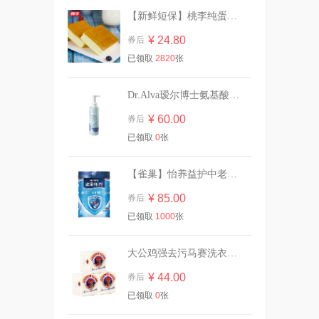
【新鲜短保】桃李纯蛋糕720g营养早餐
英氏有机核桃油亚麻籽油婴幼
儿辅食油*2瓶
¥ 24.80
券后
¥ 87.00
券后
已领取
2820
张
Dr.Alva瑷尔博士氨基酸洁颜蜜120ml
豪士藜麦吐司全麦面包420g
¥ 60.00
券后
¥ 21.90
券后
已领取
0
张
【雀巢】怡养益护中老年成人奶粉850g
【虞书欣同款】OOO双头修
¥ 85.00
券后
容笔膏阴影面部提亮
已领取
1000
张
¥ 42.00
券后
大公鸡强去污马赛洗衣皂300g*3块
¥ 44.00
券后
欧诗漫全功效面膜3盒共15片
已领取
0
张
¥ 29.90
券后