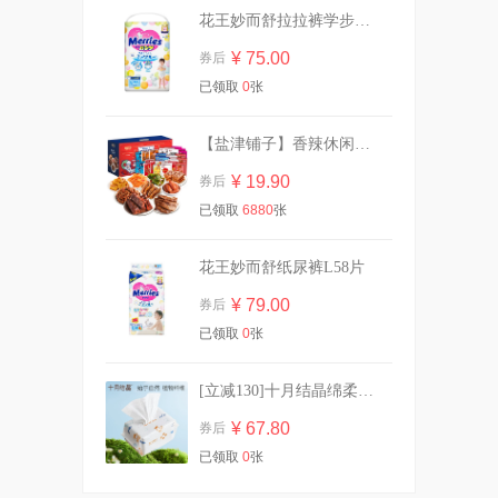
花王妙而舒拉拉裤学步裤L44片
¥ 75.00
券后
【任选5件】她研社深藏Blue
已领取
0
张
卫生巾干爽防漏
¥ 39.00
券后
【盐津铺子】香辣休闲零食大礼包30包
¥ 19.90
券后
已领取
6880
张
【任选6件】淘淘氧棉消毒级
卫生巾
¥ 44.00
券后
花王妙而舒纸尿裤L58片
¥ 79.00
券后
已领取
0
张
详情页【组套*3组】高洁丝卫
生巾全周期
[立减130]十月结晶绵柔巾加厚洗脸巾80抽*10
¥ 94.05
券后
¥ 67.80
券后
已领取
0
张
拍1赠2到手3件！温碧泉洗护