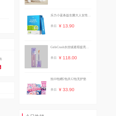
乐力小蓝条益生菌大人女性儿
童肠胃肠道口腔
¥ 13.90
券后
GirlsCrush水丝绒遮瑕提亮液
干皮水润版
¥ 118.00
券后
务
高
拍10包赠2包共12包无护垫
¥ 33.90
券后
碰z！任选3组高洁丝超薄隔菌
夜安裤卫生巾