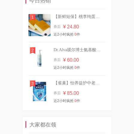
今日热销
¥ 69.00
券后
【新鲜短保】桃李纯蛋糕720g营养早餐
1
¥ 24.80
券后
任选6件！她研社奶滑小方柔
近2小时疯抢
0
件
软透气卫生巾
¥ 39.88
券后
Dr.Alva瑷尔博士氨基酸洁颜蜜120ml
2
¥ 60.00
券后
近2小时疯抢
【任选5件】高洁丝卫生巾
0
件
¥ 39.00
券后
【雀巢】怡养益护中老年成人奶粉850g
3
¥ 85.00
券后
近2小时疯抢
0
件
黛尔佳人【灭菌内裤】超长
10A纯棉4条装抑菌
¥ 24.90
券后
大家都在领