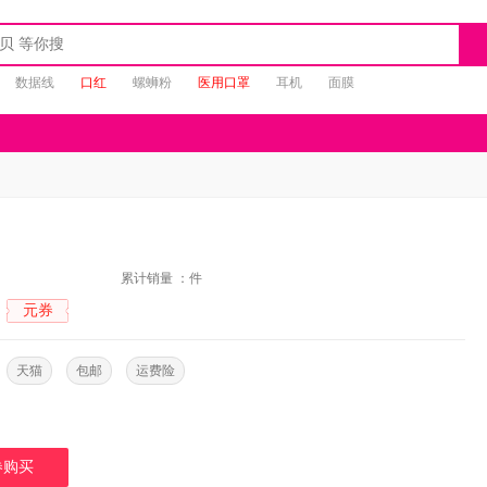
数据线
口红
螺蛳粉
医用口罩
耳机
面膜
：
累计销量 ：
件
元券
：
：
天猫
包邮
运费险
券购买