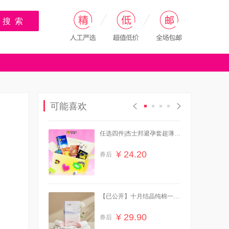
搜 索
可能喜欢
任选四件|杰士邦避孕套超薄男
女生专用
¥ 24.20
券后
【已公开】十月结晶纯棉一次
性内裤10条
¥ 29.90
券后