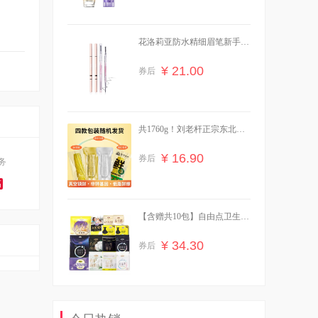
花洛莉亚防水精细眉笔新手学
生党必备
¥ 21.00
券后
共1760g！刘老杆正宗东北黄
糯玉米
¥ 16.90
券后
务
高
【含赠共10包】自由点卫生巾
组合
¥ 34.30
券后
贝亲婴儿舒缓爽身露桃叶精华
水200ml*1瓶