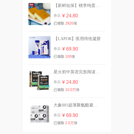
【新鲜短保】桃李纯蛋糕720g营养早餐
¥ 24.80
券后
【虞书欣同款】OOO双头修
已领取
2820
张
容笔膏阴影面部提亮
¥ 42.00
券后
【LAPOR】医用痔疮凝胶
¥ 69.90
券后
已领取
100
张
英氏有机核桃油亚麻籽油婴幼
儿辅食油*2瓶
¥ 87.00
券后
星火初中英语完形阅读专项训练
¥ 24.80
券后
已领取
10.0万
张
【含赠共10包】自由点卫生巾
组合
大象001超薄聚氨酯避孕套裸入旗舰店囤货
¥ 34.30
券后
¥ 69.90
券后
已领取
2.0万
张
任选四件|杰士邦避孕套超薄男