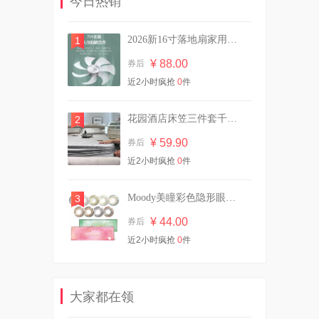
今日热销
¥ 37.40
券后
2026新16寸落地扇家用静音大风力电风扇遥控
1
¥ 88.00
券后
【爆款返场】认养一头牛酸
近2小时疯抢
0
件
奶/纯奶3箱
¥ 69.90
券后
花园酒店床笠三件套千鸟格冰丝凉席可机洗
2
¥ 59.90
券后
近2小时疯抢
Veet薇婷净纯脱毛膏50ml
0
件
¥ 36.90
券后
Moody美瞳彩色隐形眼镜日抛10片
3
¥ 44.00
券后
近2小时疯抢
0
件
舒肤佳净透沐浴露红石榴山茶
花570g送45g
¥ 35.64
券后
大家都在领