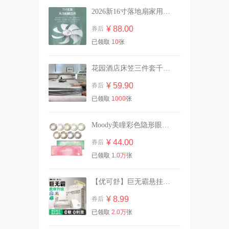
2026新16寸落地扇家用静音大风力电风扇遥控
曼秀雷敦薄荷唇膏11.5g2支装
赠卸妆巾+牛奶
¥ 88.00
券后
¥ 22.03
券后
已领取
10
张
花园酒店床笠三件套千鸟格冰丝凉席可机洗
拍2！英氏维C加铁米粉原味
258g罐装婴儿辅食
¥ 59.90
券后
¥ 100.40
券后
已领取
1000
张
Moody美瞳彩色隐形眼镜日抛10片
29.9/10斤！植护双头大桶装香
¥ 44.00
券后
氛洗衣液
已领取
1.0万
张
¥ 29.90
券后
【优可舒】巨无霸悬挂式60抽1提赠挂钩
¥ 8.99
券后
【买一送一】可心柔婴儿柔纸
24包
已领取
2.0万
张
¥ 91.70
券后