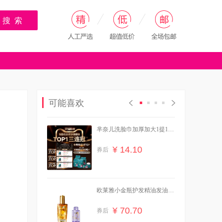
搜 索
可能喜欢
芈奈儿洗脸巾加厚加大1提138
抽
¥ 14.10
券后
欧莱雅小金瓶护发精油发油女
改善毛躁柔顺
¥ 70.70
券后