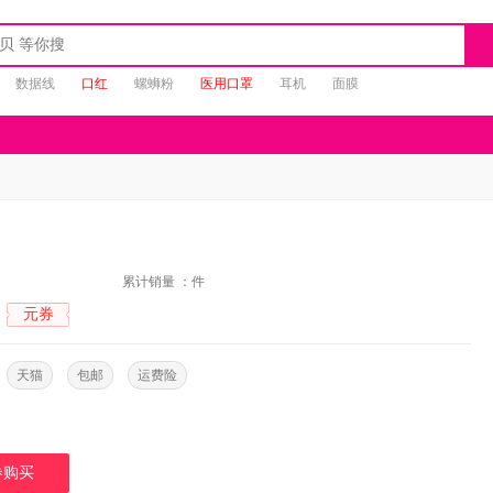
数据线
口红
螺蛳粉
医用口罩
耳机
面膜
：
累计销量 ：
件
元券
：
：
天猫
包邮
运费险
券购买