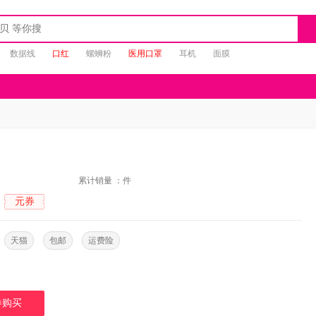
数据线
口红
螺蛳粉
医用口罩
耳机
面膜
：
累计销量 ：
件
元券
：
：
天猫
包邮
运费险
券购买