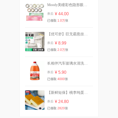
Moody美瞳彩色隐形眼镜日抛10片
¥ 44.00
券后
大破价！冈本金装14片！
已领取
1.0万
张
¥ 24.90
券后
【优可舒】巨无霸悬挂式60抽1提赠挂钩
¥ 8.99
券后
已领取
2.0万
张
柔邦湿厕纸80抽1大包！！
¥ 6.90
券后
长相伴汽车玻璃水清洗剂2L
¥ 5.90
券后
已领取
4000
张
豪士藜麦吐司全麦面包420g
【新鲜短保】桃李纯蛋糕720g营养早餐
¥ 21.90
券后
¥ 24.80
券后
已领取
2820
张
详情页【组套*3组】高洁丝卫