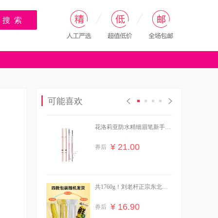
搜 索
可能喜欢
花洛莉亚防水精细眉笔新手学
生党必备
¥ 21.00
券后
共1760g！刘老杆正宗东北黄
糯玉米
¥ 16.90
券后