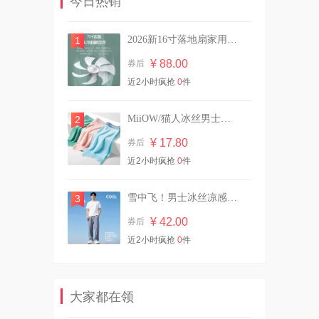
今日热销
¥ 22.03
券后
2026新16寸落地扇家用静音大风力电风扇遥控
1
¥ 88.00
券后
拍2！英氏维C加铁米粉原味
近2小时疯抢
0
件
258g罐装婴儿辅食
¥ 100.40
券后
MiiOW/猫人冰丝男士内裤三条装
2
¥ 17.80
券后
近2小时疯抢
29.9/10斤！植护双头大桶装香
0
件
氛洗衣液
¥ 29.90
券后
雪中飞！男士冰丝凉感防晒休闲裤
3
¥ 42.00
券后
近2小时疯抢
0
件
【买一送一】可心柔婴儿柔纸
24包
¥ 91.70
券后
大家都在领