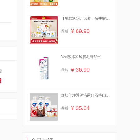
【爆款返场】认养一头牛酸
奶/纯奶3箱
¥ 69.90
券后
Veet薇婷净纯脱毛膏50ml
¥ 36.90
券后
务
高
舒肤佳净透沐浴露红石榴山茶
花570g送45g
¥ 35.64
券后
曼秀雷敦薄荷唇膏11.5g2支装
赠卸妆巾+牛奶