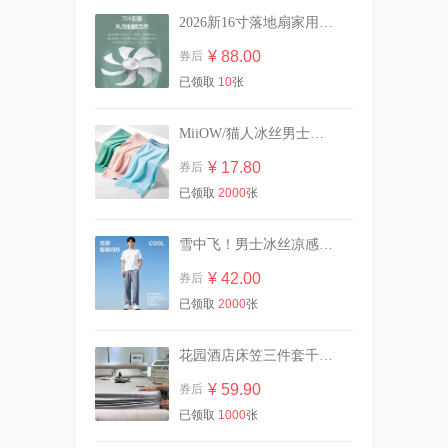
2026新16寸落地扇家用静音大风力电风扇遥控
【虞书欣同款】OOO双头修
容笔膏阴影面部提亮
¥ 88.00
券后
¥ 42.00
券后
已领取
10
张
MiiOW/猫人冰丝男士内裤三条装
英氏有机核桃油亚麻籽油婴幼
儿辅食油*2瓶
¥ 17.80
券后
¥ 87.00
券后
已领取
2000
张
雪中飞！男士冰丝凉感防晒休闲裤
【含赠共10包】自由点卫生巾
¥ 42.00
券后
组合
已领取
2000
张
¥ 34.30
券后
花园酒店床笠三件套千鸟格冰丝凉席可机洗
¥ 59.90
券后
任选四件|杰士邦避孕套超薄男
女生专用
已领取
1000
张
¥ 24.20
券后