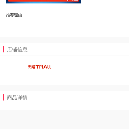
推荐理由
店铺信息
商品详情