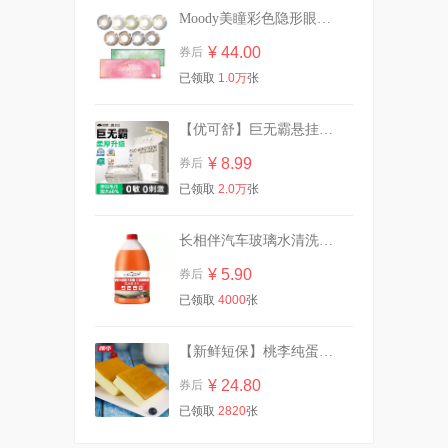
Moody美瞳彩色隐形眼镜日抛10片
¥ 44.00
券后
任选四件|杰士邦避孕套超薄男
已领取
1.0万
张
女生专用
¥ 24.20
券后
【优可舒】巨无霸悬挂式60抽1提赠挂钩
¥ 8.99
券后
已领取
2.0万
张
大破价！冈本金装14片！
¥ 24.90
券后
长相伴汽车玻璃水清洗剂2L
¥ 5.90
券后
已领取
4000
张
柔邦湿厕纸80抽1大包！！
【新鲜短保】桃李纯蛋糕720g营养早餐
¥ 6.90
券后
¥ 24.80
券后
已领取
2820
张
豪士藜麦吐司全麦面包420g