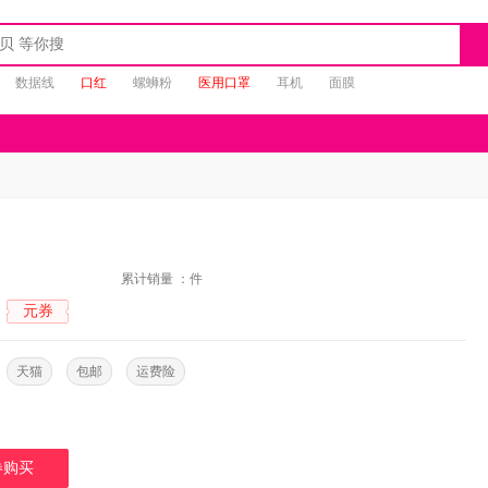
数据线
口红
螺蛳粉
医用口罩
耳机
面膜
：
累计销量 ：
件
元券
：
：
天猫
包邮
运费险
券购买