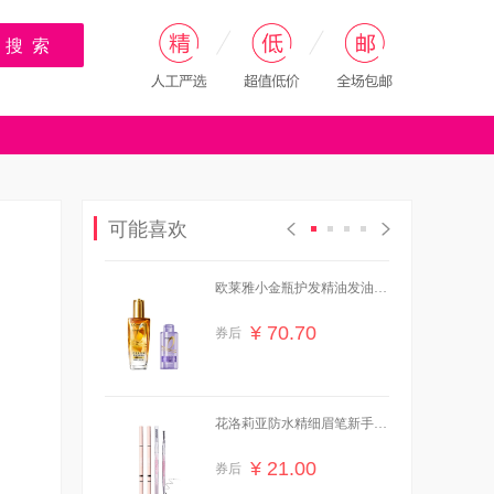
搜 索
可能喜欢
欧莱雅小金瓶护发精油发油女
改善毛躁柔顺
¥ 70.70
券后
花洛莉亚防水精细眉笔新手学
生党必备
¥ 21.00
券后