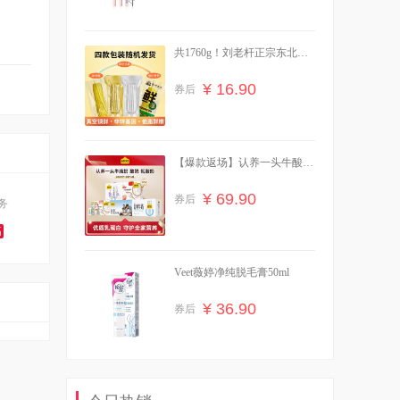
共1760g！刘老杆正宗东北黄
糯玉米
¥ 16.90
券后
【爆款返场】认养一头牛酸
奶/纯奶3箱
¥ 69.90
券后
务
高
Veet薇婷净纯脱毛膏50ml
¥ 36.90
券后
舒肤佳净透沐浴露红石榴山茶
花570g送45g