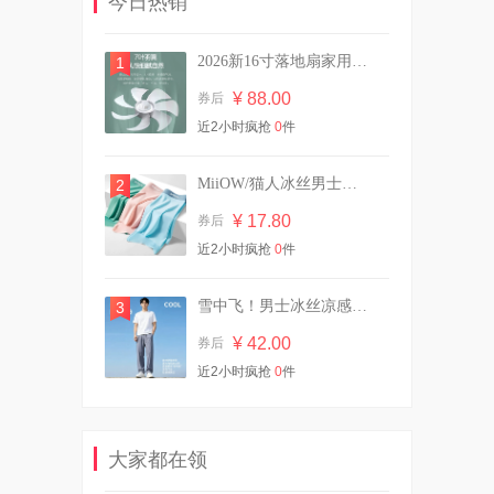
今日热销
¥ 35.64
券后
2026新16寸落地扇家用静音大风力电风扇遥控
1
¥ 88.00
券后
曼秀雷敦薄荷唇膏11.5g2支装
近2小时疯抢
0
件
赠卸妆巾+牛奶
¥ 22.03
券后
MiiOW/猫人冰丝男士内裤三条装
2
¥ 17.80
券后
近2小时疯抢
拍2！英氏维C加铁米粉原味
0
件
258g罐装婴儿辅食
¥ 100.40
券后
雪中飞！男士冰丝凉感防晒休闲裤
3
¥ 42.00
券后
近2小时疯抢
0
件
29.9/10斤！植护双头大桶装香
氛洗衣液
¥ 29.90
券后
大家都在领