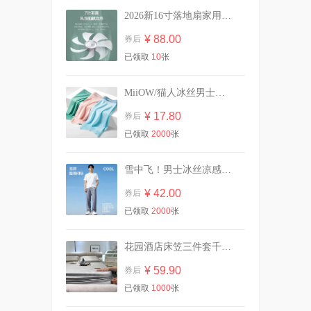
2026新16寸落地扇家用静音大风力电风扇遥控
【买一送一】可心柔婴儿柔纸
24包
¥ 88.00
券后
¥ 91.70
券后
已领取
10
张
MiiOW/猫人冰丝男士内裤三条装
【虞书欣同款】OOO双头修
容笔膏阴影面部提亮
¥ 17.80
券后
¥ 42.00
券后
已领取
2000
张
雪中飞！男士冰丝凉感防晒休闲裤
英氏有机核桃油亚麻籽油婴幼
¥ 42.00
券后
儿辅食油*2瓶
已领取
2000
张
¥ 87.00
券后
花园酒店床笠三件套千鸟格冰丝凉席可机洗
¥ 59.90
券后
【含赠共10包】自由点卫生巾
组合
已领取
1000
张
¥ 34.30
券后