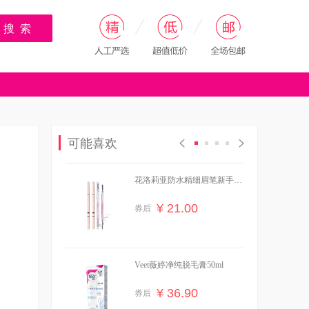
搜 索
可能喜欢
花洛莉亚防水精细眉笔新手学
生党必备
¥ 21.00
券后
Veet薇婷净纯脱毛膏50ml
¥ 36.90
券后