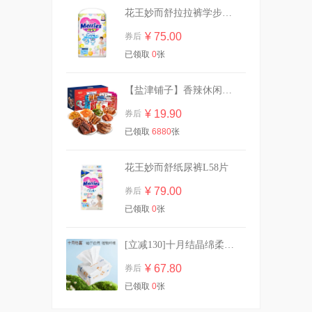
花王妙而舒拉拉裤学步裤L44片
¥ 75.00
券后
英氏有机核桃油亚麻籽油婴幼
已领取
0
张
儿辅食油*2瓶
¥ 87.00
券后
【盐津铺子】香辣休闲零食大礼包30包
¥ 19.90
券后
已领取
6880
张
乐力小蓝条益生菌大人女性儿
童肠胃肠道口腔
¥ 13.90
券后
花王妙而舒纸尿裤L58片
¥ 79.00
券后
已领取
0
张
GirlsCrush水丝绒遮瑕提亮液
干皮水润版
[立减130]十月结晶绵柔巾加厚洗脸巾80抽*10
¥ 118.00
券后
¥ 67.80
券后
已领取
0
张
详情页【组套*3组】高洁丝卫