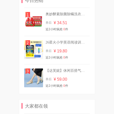
今日热销
¥ 16.90
券后
奥妙酵素除菌除螨洗衣液11斤
1
¥ 34.51
券后
大破价！冈本金装14片！
近2小时疯抢
0
件
¥ 24.90
券后
26星火小学英语阅读训练100篇专项阅读理解
2
¥ 19.80
券后
近2小时疯抢
欧诗漫全功效面膜3盒共15片
0
件
¥ 29.90
券后
【达芙妮】休闲百搭气质凉鞋
3
¥ 59.00
券后
近2小时疯抢
0
件
豪士藜麦吐司全麦面包420g
¥ 21.90
券后
大家都在领