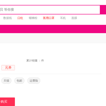
数据线
口红
螺蛳粉
医用口罩
耳机
面膜
：
累计销量 ：
件
元券
：
：
天猫
包邮
运费险
券购买