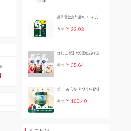
曼秀雷敦薄荷唇膏11.5g2支装
赠卸妆巾+牛奶
¥ 22.03
券后
舒肤佳净透沐浴露红石榴山茶
花570g送45g
¥ 35.64
券后
务
高
拍2！英氏维C加铁米粉原味
258g罐装婴儿辅食
¥ 100.40
券后
共1760g！刘老杆正宗东北黄
糯玉米