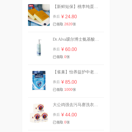
【新鲜短保】桃李纯蛋糕720g营养早餐
柔邦湿厕纸80抽1大包！！
¥ 24.80
券后
¥ 6.90
券后
已领取
2820
张
Dr.Alva瑷尔博士氨基酸洁颜蜜120ml
【虞书欣同款】OOO双头修
容笔膏阴影面部提亮
¥ 60.00
券后
¥ 42.00
券后
已领取
0
张
【雀巢】怡养益护中老年成人奶粉850g
【买一送一】可心柔婴儿柔纸
¥ 85.00
券后
24包
已领取
1000
张
¥ 91.70
券后
大公鸡强去污马赛洗衣皂300g*3块
¥ 44.00
券后
29.9/10斤！植护双头大桶装香
氛洗衣液
已领取
0
张
¥ 29.90
券后