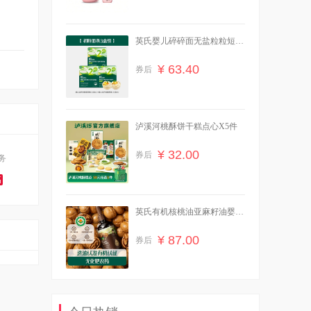
英氏婴儿碎碎面无盐粒粒短面
条3盒辅食面条
¥ 63.40
券后
泸溪河桃酥饼干糕点心X5件
¥ 32.00
券后
务
高
英氏有机核桃油亚麻籽油婴幼
儿辅食油*2瓶
¥ 87.00
券后
【虞书欣同款】OOO双头修
容笔膏阴影面部提亮