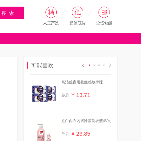
搜 索
可能喜欢
高洁丝夜用蚕丝感放肆睡
420mm4片×4包
¥ 13.71
券后
立白内衣内裤除菌洗衣液480g
¥ 23.85
券后