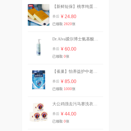
【新鲜短保】桃李纯蛋糕720g营养早餐
贝亲婴儿舒缓爽身露桃叶精华
水200ml*1瓶
¥ 24.80
券后
¥ 37.40
券后
已领取
2820
张
Dr.Alva瑷尔博士氨基酸洁颜蜜120ml
柔邦湿厕纸80抽1大包！！
¥ 60.00
券后
¥ 6.90
券后
已领取
0
张
【雀巢】怡养益护中老年成人奶粉850g
大破价！冈本金装14片！
¥ 85.00
券后
已领取
1000
张
¥ 29.90
券后
大公鸡强去污马赛洗衣皂300g*3块
¥ 44.00
券后
任选四件|杰士邦避孕套超薄男
女生专用
已领取
0
张
¥ 24.20
券后