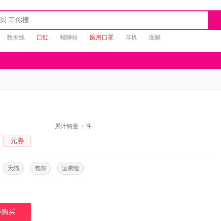
数据线
口红
螺蛳粉
医用口罩
耳机
面膜
：
累计销量 ：
件
元券
：
：
天猫
包邮
运费险
券购买