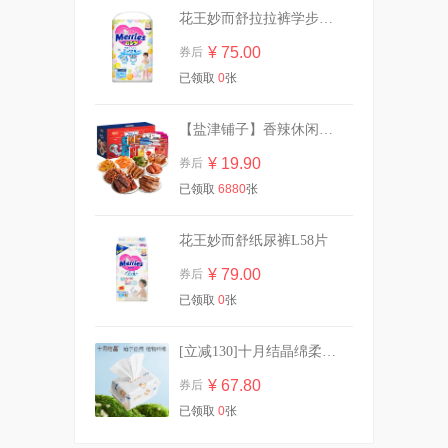
花王妙而舒拉拉裤学步裤L44片
¥ 75.00
券后
29.9/10斤！植护双头大桶装香
已领取
0
张
氛洗衣液
¥ 29.90
券后
【盐津铺子】香辣休闲零食大礼包30包
¥ 19.90
券后
已领取
6880
张
乐力小蓝条益生菌大人女性儿
童肠胃肠道口腔
¥ 13.90
券后
花王妙而舒纸尿裤L58片
¥ 79.00
券后
已领取
0
张
碰z！任选3组高洁丝超薄隔菌
夜安裤卫生巾
[立减130]十月结晶绵柔巾加厚洗脸巾80抽*10
¥ 69.00
券后
¥ 67.80
券后
已领取
0
张
强生婴儿油宝宝抚触按摩润肤