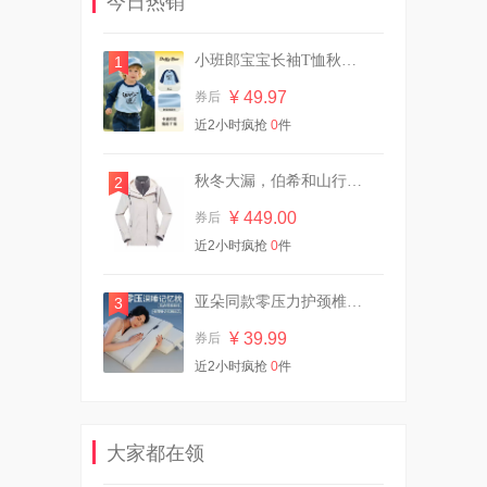
今日热销
¥ 42.00
券后
小班郎宝宝长袖T恤秋冬纯棉
1
¥ 49.97
券后
豪士藜麦吐司全麦面包420g
近2小时疯抢
0
件
¥ 21.90
券后
秋冬大漏，伯希和山行三合一
2
¥ 449.00
券后
近2小时疯抢
【买一送一】可心柔婴儿柔纸
0
件
24包
¥ 91.70
券后
亚朵同款零压力护颈椎记忆枕芯深睡枕
3
¥ 39.99
券后
近2小时疯抢
0
件
欧诗漫全功效面膜3盒共15片
¥ 29.90
券后
大家都在领