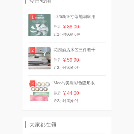
今日热销
¥ 37.40
券后
2026新16寸落地扇家用静音大风力电风扇遥控
1
¥ 88.00
券后
【爆款返场】认养一头牛酸
近2小时疯抢
0
件
奶/纯奶3箱
¥ 69.90
券后
花园酒店床笠三件套千鸟格冰丝凉席可机洗
2
¥ 59.90
券后
近2小时疯抢
Veet薇婷净纯脱毛膏50ml
0
件
¥ 36.90
券后
Moody美瞳彩色隐形眼镜日抛10片
3
¥ 44.00
券后
近2小时疯抢
0
件
舒肤佳净透沐浴露红石榴山茶
花570g送45g
¥ 35.64
券后
大家都在领