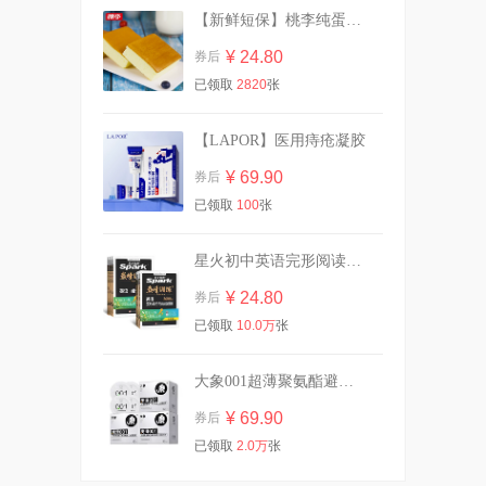
【新鲜短保】桃李纯蛋糕720g营养早餐
¥ 24.80
券后
【虞书欣同款】OOO双头修
已领取
2820
张
容笔膏阴影面部提亮
¥ 42.00
券后
【LAPOR】医用痔疮凝胶
¥ 69.90
券后
已领取
100
张
英氏有机核桃油亚麻籽油婴幼
儿辅食油*2瓶
¥ 87.00
券后
星火初中英语完形阅读专项训练
¥ 24.80
券后
已领取
10.0万
张
【含赠共10包】自由点卫生巾
组合
大象001超薄聚氨酯避孕套裸入旗舰店囤货
¥ 34.30
券后
¥ 69.90
券后
已领取
2.0万
张
任选四件|杰士邦避孕套超薄男