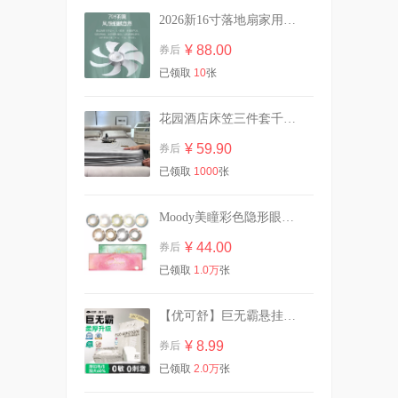
2026新16寸落地扇家用静音大风力电风扇遥控
曼秀雷敦薄荷唇膏11.5g2支装
赠卸妆巾+牛奶
¥ 88.00
券后
¥ 22.03
券后
已领取
10
张
花园酒店床笠三件套千鸟格冰丝凉席可机洗
拍2！英氏维C加铁米粉原味
258g罐装婴儿辅食
¥ 59.90
券后
¥ 100.40
券后
已领取
1000
张
Moody美瞳彩色隐形眼镜日抛10片
29.9/10斤！植护双头大桶装香
¥ 44.00
券后
氛洗衣液
已领取
1.0万
张
¥ 29.90
券后
【优可舒】巨无霸悬挂式60抽1提赠挂钩
¥ 8.99
券后
【买一送一】可心柔婴儿柔纸
24包
已领取
2.0万
张
¥ 91.70
券后