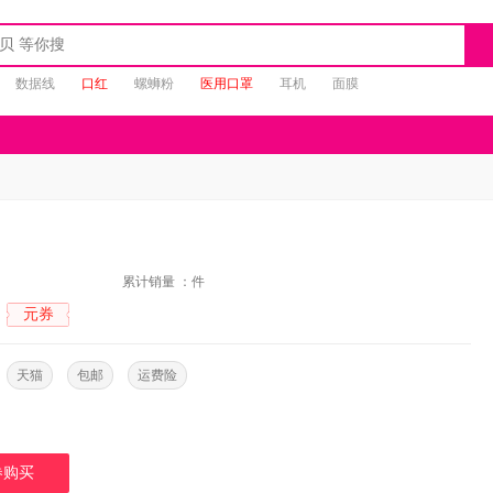
数据线
口红
螺蛳粉
医用口罩
耳机
面膜
：
累计销量 ：
件
元券
：
：
天猫
包邮
运费险
券购买