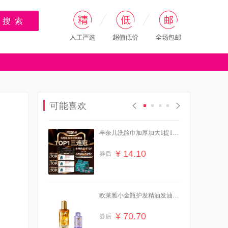
搜 索
可能喜欢
芈奈儿洗脸巾加厚加大1提138
抽
¥ 14.10
券后
欧莱雅小金瓶护发精油发油女
改善毛躁柔顺
¥ 70.70
券后