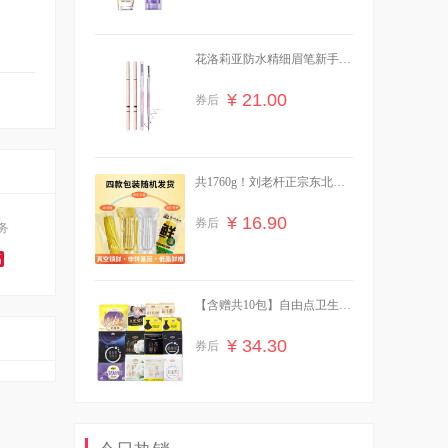
花洛莉亚防水精细眉笔新手学
生党必备
¥ 21.00
券后
共1760g！刘老杆正宗东北黄
糯玉米
¥ 16.90
券后
务
高
【含赠共10包】自由点卫生巾
组合
¥ 34.30
券后
贝亲婴儿舒缓爽身露桃叶精华
水200ml*1瓶