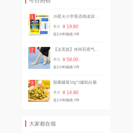
今日热销
¥ 91.70
券后
26星火小学英语阅读训练100篇专项阅读理解
1
¥ 19.80
券后
29.9/10斤！植护双头大桶装香
近2小时疯抢
0
件
氛洗衣液
¥ 29.90
券后
【达芙妮】休闲百搭气质凉鞋
2
¥ 59.00
券后
近2小时疯抢
英氏有机核桃油亚麻籽油婴幼
0
件
儿辅食油*2瓶
¥ 87.00
券后
胎菊罐装50g*2罐杭白菊
3
¥ 14.90
券后
近2小时疯抢
0
件
【已公开】英氏果蔬清洗剂
450ml*2
¥ 41.00
券后
大家都在领