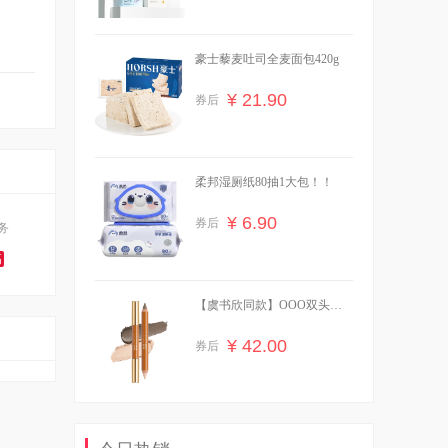
豪士藜麦吐司全麦面包420g
¥ 21.90
券后
柔邦湿厕纸80抽1大包！！
¥ 6.90
券后
务
高
【虞书欣同款】OOO双头修
容笔膏阴影面部提亮
¥ 42.00
券后
【买一送一】可心柔婴儿柔纸
24包