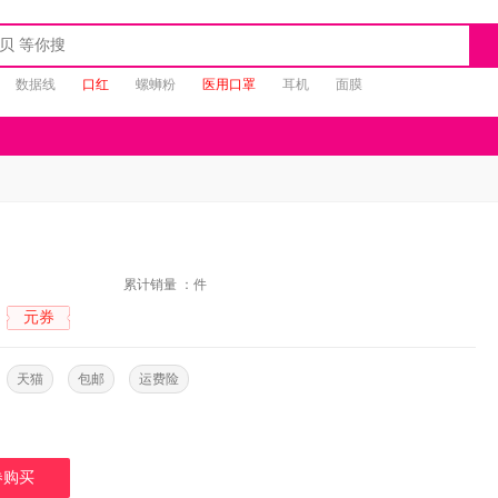
数据线
口红
螺蛳粉
医用口罩
耳机
面膜
：
累计销量 ：
件
元券
：
：
天猫
包邮
运费险
券购买