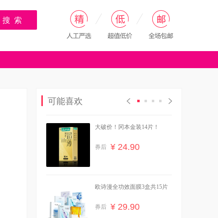
搜 索
可能喜欢
大破价！冈本金装14片！
¥ 24.90
券后
欧诗漫全功效面膜3盒共15片
¥ 29.90
券后