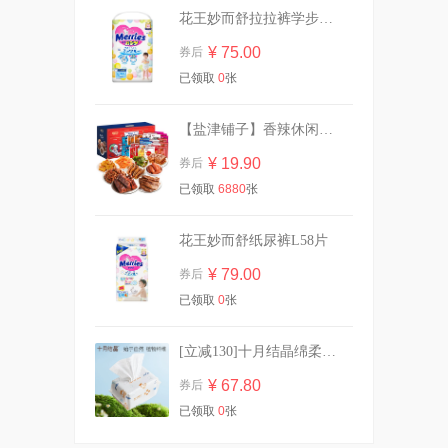
花王妙而舒拉拉裤学步裤L44片
¥ 75.00
券后
拍1赠2到手3件！温碧泉洗护
已领取
0
张
¥ 59.90
券后
【盐津铺子】香辣休闲零食大礼包30包
¥ 19.90
券后
已领取
6880
张
拍10包赠2包共12包无护垫
¥ 33.90
券后
花王妙而舒纸尿裤L58片
¥ 79.00
券后
已领取
0
张
任选6件！她研社奶滑小方柔
软透气卫生巾
[立减130]十月结晶绵柔巾加厚洗脸巾80抽*10
¥ 39.88
券后
¥ 67.80
券后
已领取
0
张
【任选5件】高洁丝卫生巾