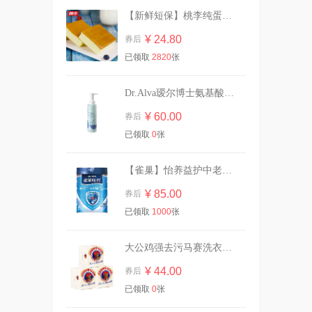
【新鲜短保】桃李纯蛋糕720g营养早餐
乐力小蓝条益生菌大人女性儿
童肠胃肠道口腔
¥ 24.80
券后
¥ 13.90
券后
已领取
2820
张
Dr.Alva瑷尔博士氨基酸洁颜蜜120ml
GirlsCrush水丝绒遮瑕提亮液
干皮水润版
¥ 60.00
券后
¥ 118.00
券后
已领取
0
张
【雀巢】怡养益护中老年成人奶粉850g
强生婴儿油宝宝抚触按摩润肤
¥ 85.00
券后
精油
已领取
1000
张
¥ 25.90
券后
大公鸡强去污马赛洗衣皂300g*3块
¥ 44.00
券后
立白内衣内裤除菌洗衣液480g
已领取
0
张
¥ 23.85
券后