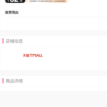
推荐理由
店铺信息
商品详情