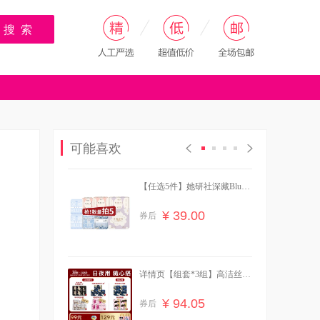
搜 索
可能喜欢
【任选5件】她研社深藏Blue
卫生巾干爽防漏
¥ 39.00
券后
详情页【组套*3组】高洁丝卫
生巾全周期
¥ 94.05
券后