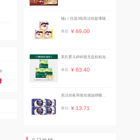
碰z！任选3组高洁丝超薄隔菌
夜安裤卫生巾
¥ 69.00
券后
英氏婴儿碎碎面无盐粒粒短面
条3盒辅食面条
¥ 63.40
券后
务
高
高洁丝夜用蚕丝感放肆睡
420mm4片×4包
¥ 13.71
券后
乐力小蓝条益生菌大人女性儿
童肠胃肠道口腔