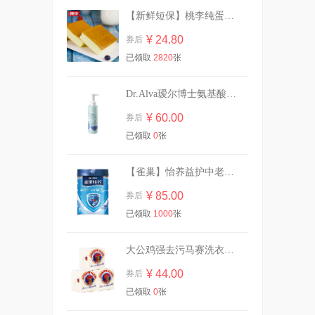
【新鲜短保】桃李纯蛋糕720g营养早餐
网易严选！空气清新剂浴室香
薰400ml
¥ 24.80
券后
¥ 10.90
券后
已领取
2820
张
Dr.Alva瑷尔博士氨基酸洁颜蜜120ml
已公开！抗敏感牙膏牙龈多效
护理100g*2支
¥ 60.00
券后
¥ 36.60
券后
已领取
0
张
【雀巢】怡养益护中老年成人奶粉850g
蕉下无痕防晒面罩女防紫外线
¥ 85.00
券后
全脸口罩
已领取
1000
张
¥ 63.90
券后
大公鸡强去污马赛洗衣皂300g*3块
¥ 44.00
券后
参半酵素氨基酸牙膏牙刷
已领取
0
张
¥ 19.91
券后