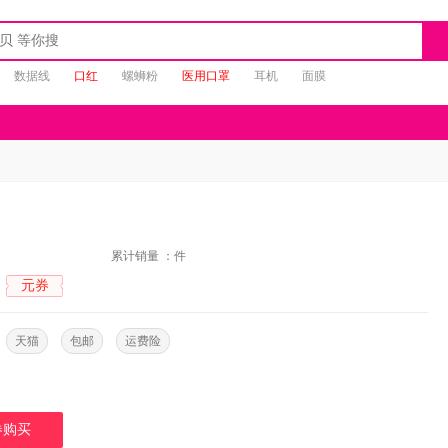
数据线
口红
螺蛳粉
医用口罩
耳机
面膜
：
累计销量 ：
件
元券
：
：
天猫
包邮
运费险
券购买