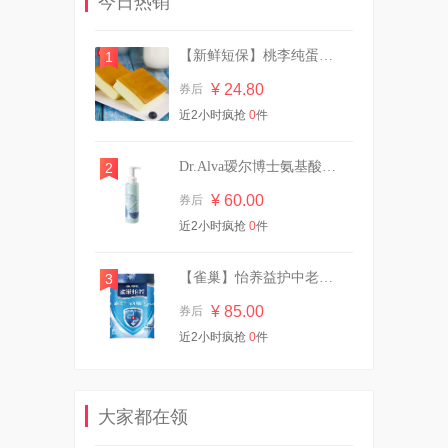
今日热销
¥ 13.90
券后
【新鲜短保】桃李纯蛋糕720g营养早餐
1
¥ 24.80
券后
GirlsCrush水丝绒遮瑕提亮液
近2小时疯抢
0
件
干皮水润版
¥ 118.00
券后
Dr.Alva瑷尔博士氨基酸洁颜蜜120ml
2
¥ 60.00
券后
近2小时疯抢
强生婴儿油宝宝抚触按摩润肤
0
件
精油
¥ 25.90
券后
【雀巢】怡养益护中老年成人奶粉850g
3
¥ 85.00
券后
近2小时疯抢
0
件
立白内衣内裤除菌洗衣液480g
¥ 23.85
券后
大家都在领