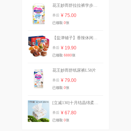
花王妙而舒拉拉裤学步裤L44片
¥ 75.00
券后
卡姿兰持久定妆黑磁散粉
已领取
0
张
¥ 48.00
券后
【盐津铺子】香辣休闲零食大礼包30包
¥ 19.90
券后
已领取
6880
张
乌江榨菜外婆菜萝卜海带丝
30g*5袋拍五
¥ 18.01
券后
花王妙而舒纸尿裤L58片
¥ 79.00
券后
已领取
0
张
全棉时代纯棉洗脸巾2提悬挂
加大款
[立减130]十月结晶绵柔巾加厚洗脸巾80抽*10
¥ 37.90
券后
¥ 67.80
券后
已领取
0
张
六神经典沐浴露家庭装大容量