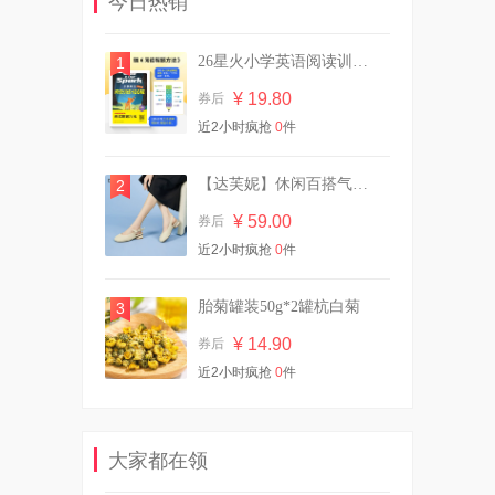
今日热销
¥ 91.70
券后
26星火小学英语阅读训练100篇专项阅读理解
1
¥ 19.80
券后
29.9/10斤！植护双头大桶装香
近2小时疯抢
0
件
氛洗衣液
¥ 29.90
券后
【达芙妮】休闲百搭气质凉鞋
2
¥ 59.00
券后
近2小时疯抢
英氏有机核桃油亚麻籽油婴幼
0
件
儿辅食油*2瓶
¥ 87.00
券后
胎菊罐装50g*2罐杭白菊
3
¥ 14.90
券后
近2小时疯抢
0
件
【已公开】英氏果蔬清洗剂
450ml*2
¥ 41.00
券后
大家都在领