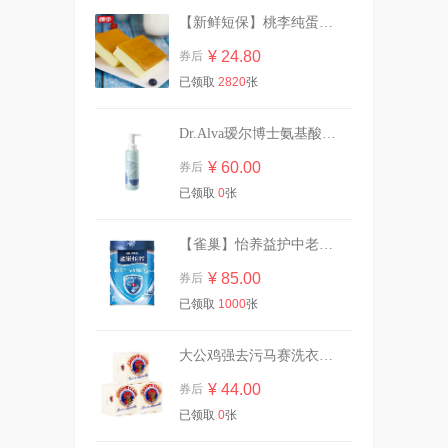
【新鲜短保】桃李纯蛋糕720g营养早餐
乐力小蓝条益生菌大人女性儿
童肠胃肠道口腔
¥ 24.80
券后
¥ 13.90
券后
已领取
2820
张
Dr.Alva瑷尔博士氨基酸洁颜蜜120ml
GirlsCrush水丝绒遮瑕提亮液
干皮水润版
¥ 60.00
券后
¥ 118.00
券后
已领取
0
张
【雀巢】怡养益护中老年成人奶粉850g
强生婴儿油宝宝抚触按摩润肤
¥ 85.00
券后
精油
已领取
1000
张
¥ 25.90
券后
大公鸡强去污马赛洗衣皂300g*3块
¥ 44.00
券后
立白内衣内裤除菌洗衣液480g
已领取
0
张
¥ 23.85
券后