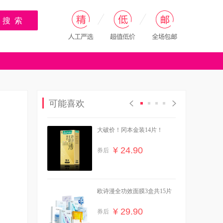
搜 索
可能喜欢
大破价！冈本金装14片！
¥ 24.90
券后
欧诗漫全功效面膜3盒共15片
¥ 29.90
券后