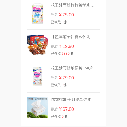
花王妙而舒拉拉裤学步裤L44片
¥ 75.00
券后
拍1赠2到手3件！温碧泉洗护
已领取
0
张
¥ 59.90
券后
【盐津铺子】香辣休闲零食大礼包30包
¥ 19.90
券后
已领取
6880
张
拍10包赠2包共12包无护垫
¥ 33.90
券后
花王妙而舒纸尿裤L58片
¥ 79.00
券后
已领取
0
张
任选6件！她研社奶滑小方柔
软透气卫生巾
[立减130]十月结晶绵柔巾加厚洗脸巾80抽*10
¥ 39.88
券后
¥ 67.80
券后
已领取
0
张
【任选5件】高洁丝卫生巾