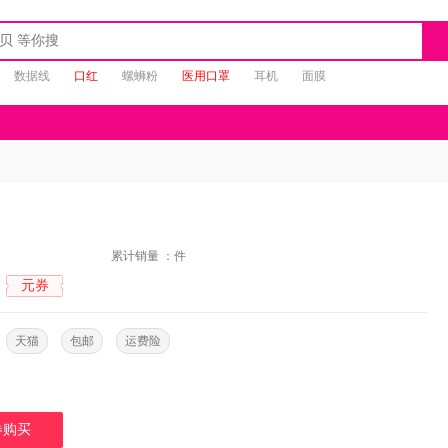
数据线
口红
螺蛳粉
医用口罩
耳机
面膜
：
累计销量 ：
件
元券
：
：
天猫
包邮
运费险
券购买