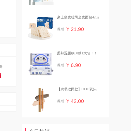
豪士藜麦吐司全麦面包420g
¥ 21.90
券后
柔邦湿厕纸80抽1大包！！
¥ 6.90
券后
务
高
【虞书欣同款】OOO双头修
容笔膏阴影面部提亮
¥ 42.00
券后
【买一送一】可心柔婴儿柔纸
24包