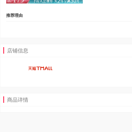
推荐理由
店铺信息
商品详情